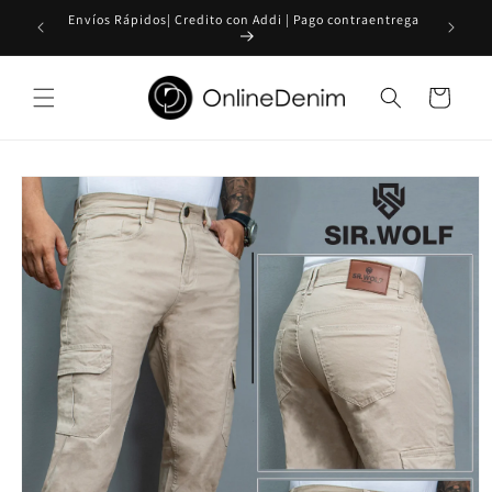
Ir
DESCUENTO
Envíos Rápidos| Credito con Addi | Pago contraentrega
directamente
al contenido
Carrito
Ir
directamente
a la
información
del producto