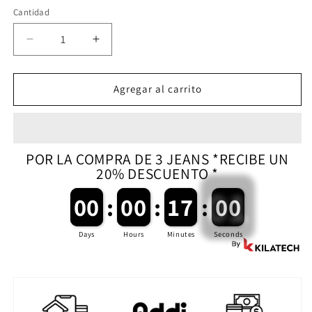
Cantidad
Reducir
Aumentar
cantidad
cantidad
para
para
JEAN
JEAN
Agregar al carrito
SLIM
SLIM
CONFORT
CONFORT
CARGO
CARGO
HOMBRE
HOMBRE
POR LA COMPRA DE 3 JEANS *RECIBE UN
6000
6000
20% DESCUENTO *
00
00
:
00
00
:
17
17
:
00
Days
Hours
Minutes
Seconds