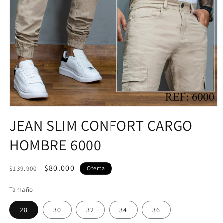
JEAN SLIM CONFORT CARGO
HOMBRE 6000
Precio
Precio
$80.000
$139.900
Oferta
habitual
de
Tamaño
oferta
28
30
32
34
36